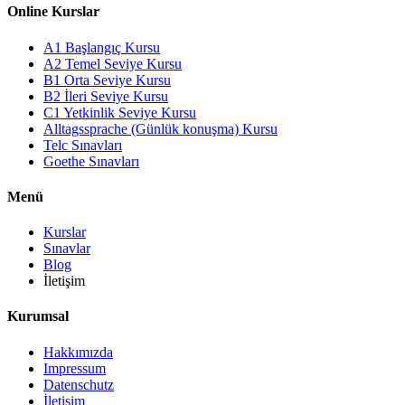
Online Kurslar
A1 Başlangıç Kursu
A2 Temel Seviye Kursu
B1 Orta Seviye Kursu
B2 İleri Seviye Kursu
C1 Yetkinlik Seviye Kursu
Alltagssprache (Günlük konuşma) Kursu
Telc Sınavları
Goethe Sınavları
Menü
Kurslar
Sınavlar
Blog
İletişim
Kurumsal
Hakkımızda
Impressum
Datenschutz
İletişim