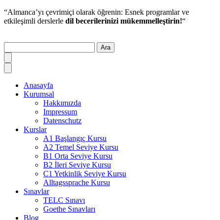
“Almanca’yı çevrimiçi olarak öğrenin: Esnek programlar ve
etkileşimli derslerle
dil becerilerinizi mükemmelleştirin!
“
Ara
Anasayfa
Kurumsal
Hakkımızda
Impressum
Datenschutz
Kurslar
A1 Başlangıç Kursu
A2 Temel Seviye Kursu
B1 Orta Seviye Kursu
B2 İleri Seviye Kursu
C1 Yetkinlik Seviye Kursu
Alltagssprache Kursu
Sınavlar
TELC Sınavı
Goethe Sınavları
Blog