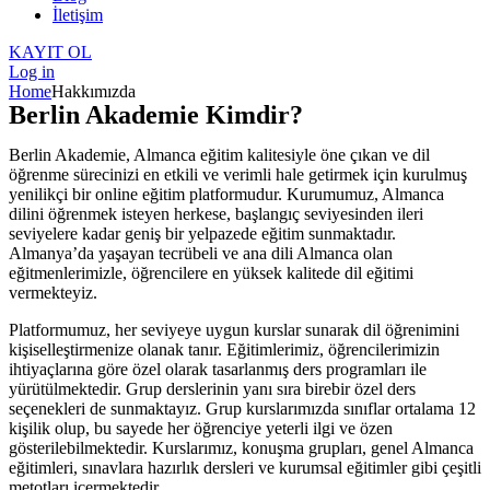
İletişim
KAYIT OL
Log in
Home
Hakkımızda
Berlin Akademie Kimdir?
Berlin Akademie, Almanca eğitim kalitesiyle öne çıkan ve dil
öğrenme sürecinizi en etkili ve verimli hale getirmek için kurulmuş
yenilikçi bir online eğitim platformudur. Kurumumuz, Almanca
dilini öğrenmek isteyen herkese, başlangıç seviyesinden ileri
seviyelere kadar geniş bir yelpazede eğitim sunmaktadır.
Almanya’da yaşayan tecrübeli ve ana dili Almanca olan
eğitmenlerimizle, öğrencilere en yüksek kalitede dil eğitimi
vermekteyiz.
Platformumuz, her seviyeye uygun kurslar sunarak dil öğrenimini
kişiselleştirmenize olanak tanır. Eğitimlerimiz, öğrencilerimizin
ihtiyaçlarına göre özel olarak tasarlanmış ders programları ile
yürütülmektedir. Grup derslerinin yanı sıra birebir özel ders
seçenekleri de sunmaktayız. Grup kurslarımızda sınıflar ortalama 12
kişilik olup, bu sayede her öğrenciye yeterli ilgi ve özen
gösterilebilmektedir. Kurslarımız, konuşma grupları, genel Almanca
eğitimleri, sınavlara hazırlık dersleri ve kurumsal eğitimler gibi çeşitli
metotları içermektedir.