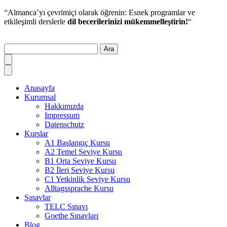
“Almanca’yı çevrimiçi olarak öğrenin: Esnek programlar ve
etkileşimli derslerle
dil becerilerinizi mükemmelleştirin!
“
Ara
Anasayfa
Kurumsal
Hakkımızda
Impressum
Datenschutz
Kurslar
A1 Başlangıç Kursu
A2 Temel Seviye Kursu
B1 Orta Seviye Kursu
B2 İleri Seviye Kursu
C1 Yetkinlik Seviye Kursu
Alltagssprache Kursu
Sınavlar
TELC Sınavı
Goethe Sınavları
Blog