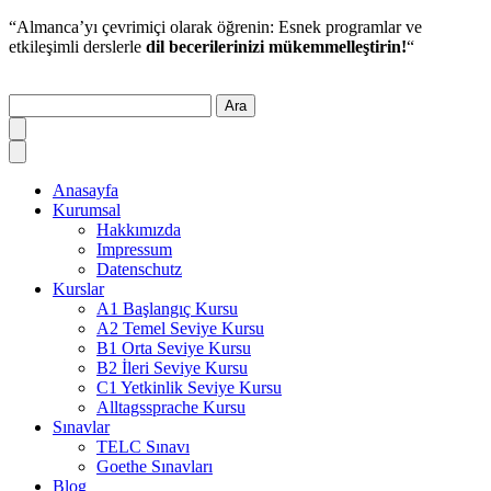
“Almanca’yı çevrimiçi olarak öğrenin: Esnek programlar ve
etkileşimli derslerle
dil becerilerinizi mükemmelleştirin!
“
Ara
Anasayfa
Kurumsal
Hakkımızda
Impressum
Datenschutz
Kurslar
A1 Başlangıç Kursu
A2 Temel Seviye Kursu
B1 Orta Seviye Kursu
B2 İleri Seviye Kursu
C1 Yetkinlik Seviye Kursu
Alltagssprache Kursu
Sınavlar
TELC Sınavı
Goethe Sınavları
Blog