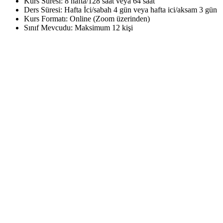
Kurs Süresi: 8 hafta/128 saat veya 64 saat
Ders Süresi: Hafta İci/sabah 4 gün veya hafta ici/aksam 3 gün
Kurs Formatı: Online (Zoom üzerinden)
Sınıf Mevcudu: Maksimum 12 kişi