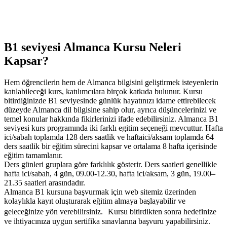
B1 seviyesi Almanca Kursu
Neleri
Kapsar?
Hem öğrencilerin hem de Almanca bilgisini geliştirmek isteyenlerin
katılabileceği kurs, katılımcılara birçok katkıda bulunur. Kursu
bitirdiğinizde B1 seviyesinde günlük hayatınızı idame ettirebilecek
düzeyde Almanca dil bilgisine sahip olur, ayrıca düşüncelerinizi ve
temel konular hakkında fikirlerinizi ifade edebilirsiniz. Almanca B1
seviyesi kurs programında iki farklı egitim seçeneği mevcuttur. Hafta
ici/sabah toplamda 128 ders saatlik ve haftaici/aksam toplamda 64
ders saatlik bir eğitim sürecini kapsar ve ortalama 8 hafta içerisinde
eğitim tamamlanır.
Ders günleri gruplara göre farklılık gösterir. Ders saatleri genellikle
hafta ici/sabah, 4 gün, 09.00-12.30, hafta ici/aksam, 3 gün, 19.00–
21.35 saatleri arasındadır.
Almanca B1 kursuna başvurmak için web sitemiz üzerinden
kolaylıkla kayıt oluşturarak eğitim almaya başlayabilir ve
geleceğinize yön verebilirsiniz. Kursu bitirdikten sonra hedefinize
ve ihtiyacınıza uygun sertifika sınavlarına başvuru yapabilirsiniz.