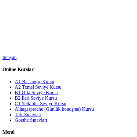
İletişim
Online Kurslar
A1 Başlangıç Kursu
A2 Temel Seviye Kursu
B1 Orta Seviye Kursu
B2 İleri Seviye Kursu
C1 Yetkinlik Seviye Kursu
Alltagssprache (Günlük konuşma) Kursu
Telc Sınavları
Goethe Sınavları
Menü