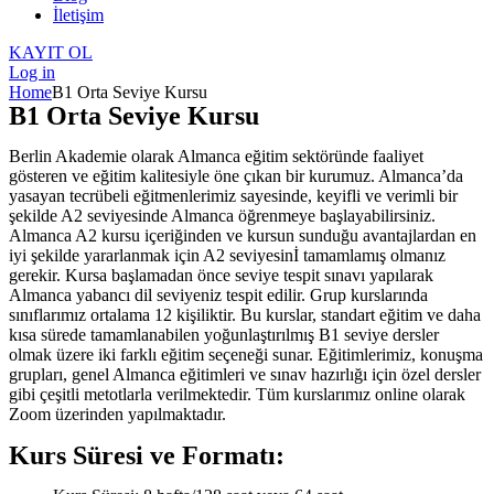
İletişim
KAYIT OL
Log in
Home
B1 Orta Seviye Kursu
B1 Orta Seviye Kursu
Berlin Akademie olarak Almanca eğitim sektöründe faaliyet
gösteren ve eğitim kalitesiyle öne çıkan bir kurumuz. Almanca’da
yasayan tecrübeli eğitmenlerimiz sayesinde, keyifli ve verimli bir
şekilde A2 seviyesinde Almanca öğrenmeye başlayabilirsiniz.
Almanca A2 kursu içeriğinden ve kursun sunduğu avantajlardan en
iyi şekilde yararlanmak için A2 seviyesinİ tamamlamış olmanız
gerekir. Kursa başlamadan önce seviye tespit sınavı yapılarak
Almanca yabancı dil seviyeniz tespit edilir. Grup kurslarında
sınıflarımız ortalama 12 kişiliktir. Bu kurslar, standart eğitim ve daha
kısa sürede tamamlanabilen yoğunlaştırılmış B1 seviye dersler
olmak üzere iki farklı eğitim seçeneği sunar. Eğitimlerimiz, konuşma
grupları, genel Almanca eğitimleri ve sınav hazırlığı için özel dersler
gibi çeşitli metotlarla verilmektedir. Tüm kurslarımız online olarak
Zoom üzerinden yapılmaktadır.
Kurs Süresi ve Formatı: