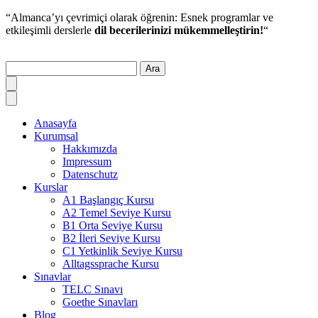
“Almanca’yı çevrimiçi olarak öğrenin: Esnek programlar ve
etkileşimli derslerle
dil becerilerinizi mükemmelleştirin!
“
Ara
Anasayfa
Kurumsal
Hakkımızda
Impressum
Datenschutz
Kurslar
A1 Başlangıç Kursu
A2 Temel Seviye Kursu
B1 Orta Seviye Kursu
B2 İleri Seviye Kursu
C1 Yetkinlik Seviye Kursu
Alltagssprache Kursu
Sınavlar
TELC Sınavı
Goethe Sınavları
Blog