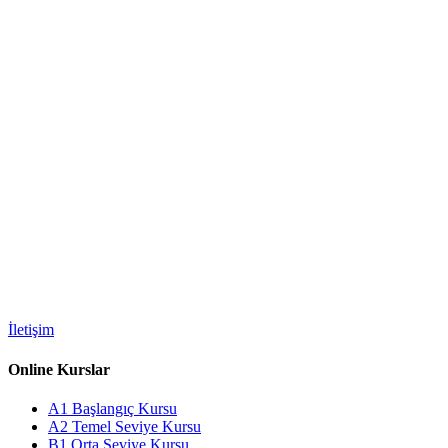
İletişim
Online Kurslar
A1 Başlangıç Kursu
A2 Temel Seviye Kursu
B1 Orta Seviye Kursu