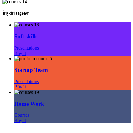
İlişkili Öğeler
Soft skills
Presentations
Büyüt
Startup Team
Presentations
Büyüt
Home Work
Courses
Büyüt