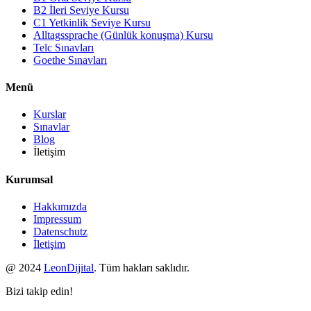
B2 İleri Seviye Kursu
C1 Yetkinlik Seviye Kursu
Alltagssprache (Günlük konuşma) Kursu
Telc Sınavları
Goethe Sınavları
Menü
Kurslar
Sınavlar
Blog
İletişim
Kurumsal
Hakkımızda
Impressum
Datenschutz
İletişim
@ 2024
LeonDijital
. Tüm hakları saklıdır.
Bizi takip edin!